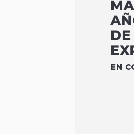
MÁ
AÑ
DE
EX
EN C