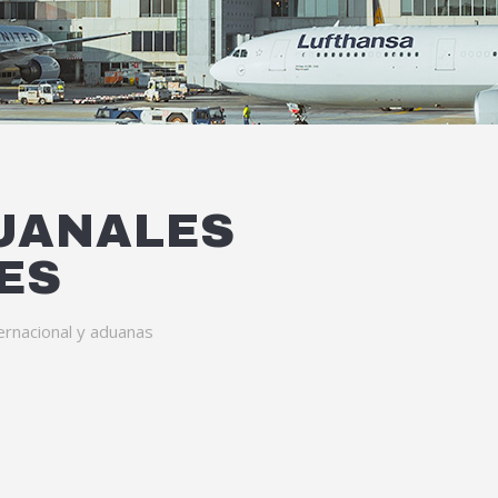
UANALES
ES
ernacional y aduanas