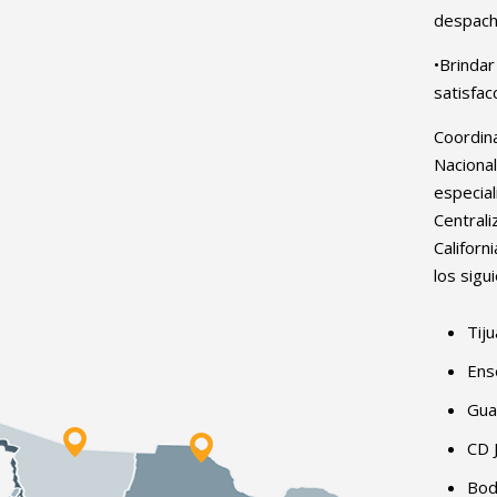
despach
•Brindar
satisfacc
Coordin
Nacional
especial
Centrali
Californ
los sigu
Tij
Ens
Gua
CD 
Bod