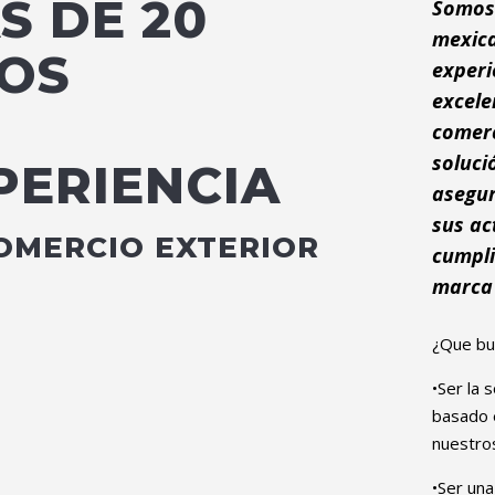
S DE 20
Somos
mexica
OS
experi
excele
comerc
soluci
PERIENCIA
asegur
sus ac
OMERCIO EXTERIOR
cumpli
marca 
¿Que bu
•Ser la 
basado 
nuestro
•Ser una