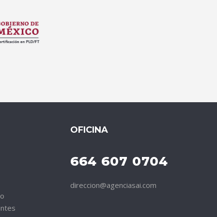
OFICINA
664 607 0704
direccion@agenciasai.com
to
entes