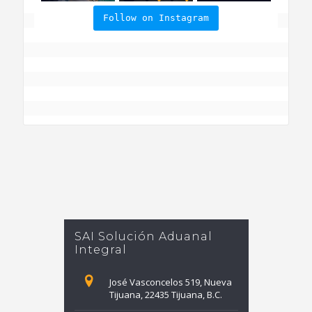
Follow on Instagram
SAI Solución Aduanal
Integral
José Vasconcelos 519, Nueva
Tijuana, 22435 Tijuana, B.C.