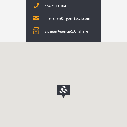
664 607 0704
direccion@agenciasai.com
g.page/AgenciaSAI?share