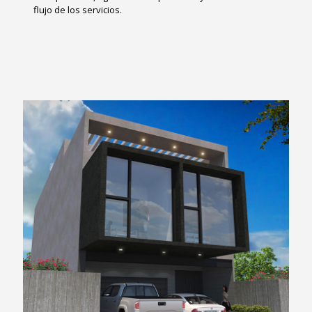
flujo de los servicios.
SOLUCIÓN ADUANAL INTEGRAL
Tijuana es uno de los puntos aduanales más importantes de la
frontera norte de México y es considerada una ciudad
estratégica para el comercio dentro de la región binacional de
Calibaja
Esta ubicación permite el acceso rápido a los puertos de
Ensenada y Long Beach al igual que a los aeropuertos
internacionales de Los Ángeles y Tijuana, ofreciendo una
conexión aérea, marítima y terrestre directa con Estados
Unidos y múltiples países del Pacífico.
Centralizando nuestra Agencia Aduanal en Tijuana, SAI
puede responder a la alta demanda de necesidades de
importación y exportación con facilidad, eficacia, y